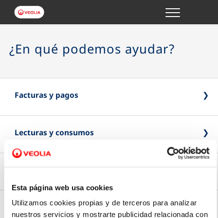
Menu
GESTIONES ONLINE
¿En qué podemos ayudar?
VER TODAS LAS GESTIONES
TU SERVICIO
Facturas y pagos
VER TODAS LAS GESTIONES
Lecturas y consumos
Pago Online
TU AGUA
Paga online de forma rápida y segura
VER TODAS LAS GESTIONES
Contratos y personas autorizadas
Introduce la lectura
Esta página web usa cookies
CONÓCENOS
Tipo de factura
Envía la última lectura de tu contador
Utilizamos cookies propias y de terceros para analizar
Modificación de datos
nuestros servicios y mostrarte publicidad relacionada con
Tus gestiones
Elige si prefieres recibir tu factura en papel