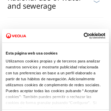
and sewerage
Consumption and
billing
Esta página web usa cookies
Utilizamos cookies propias y de terceros para analizar
nuestros servicios y mostrarte publicidad relacionada
con tus preferencias en base a un perfil elaborado a
Payments
partir de tus hábitos de navegación. Adicionalmente
utilizamos cookies de complemento de redes sociales.
Puedes aceptar todas las cookies pulsando “ Aceptar
cookies”· También puedes permitir o rechazar las
cookies de forma granular pulsando “Configurar”. Si
Subsidies and payment
pulsas “Rechazar cookies”, equivaldrá a rechazar la