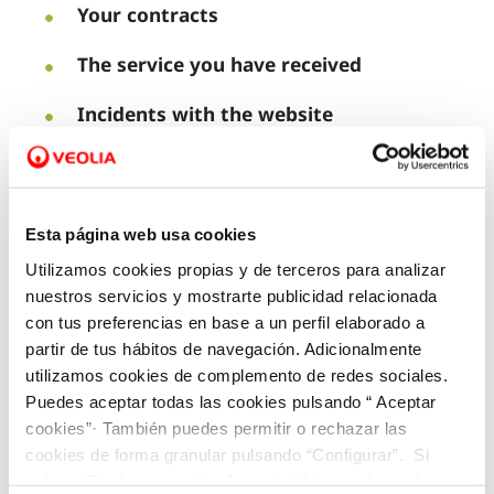
Your contracts
The service you have received
Incidents with the website
Building works or faults
Incidents with the Customer Services
Esta página web usa cookies
Area
Utilizamos cookies propias y de terceros para analizar
nuestros servicios y mostrarte publicidad relacionada
con tus preferencias en base a un perfil elaborado a
partir de tus hábitos de navegación. Adicionalmente
Fill in the form and we’ll get back to you as soon as
utilizamos cookies de complemento de redes sociales.
possible.
Puedes aceptar todas las cookies pulsando “ Aceptar
cookies”· También puedes permitir o rechazar las
cookies de forma granular pulsando “Configurar”. Si
pulsas “Rechazar cookies”, equivaldrá a rechazar la