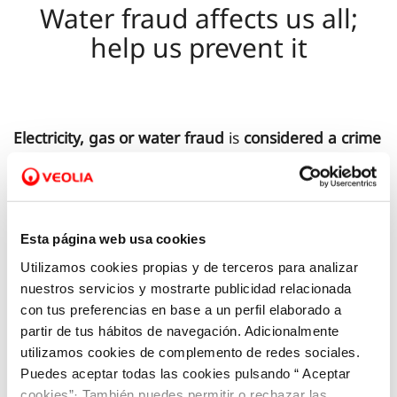
Water fraud affects us all;
help us prevent it
Electricity, gas or water fraud
is
considered a crime
and punished as such
under the Spanish Criminal
Code, article 255, so it can be reported to the legal
authorities.
Esta página web usa cookies
Utilizamos cookies propias y de terceros para analizar
This is a
crime that affects us all
. Such practices
nuestros servicios y mostrarte publicidad relacionada
put prices up
for all consumers.
con tus preferencias en base a un perfil elaborado a
partir de tus hábitos de navegación. Adicionalmente
The water supply company can take legal action as
utilizamos cookies de complemento de redes sociales.
Puedes aceptar todas las cookies pulsando “ Aceptar
the injured party due to tampering detected in the
cookies”· También puedes permitir o rechazar las