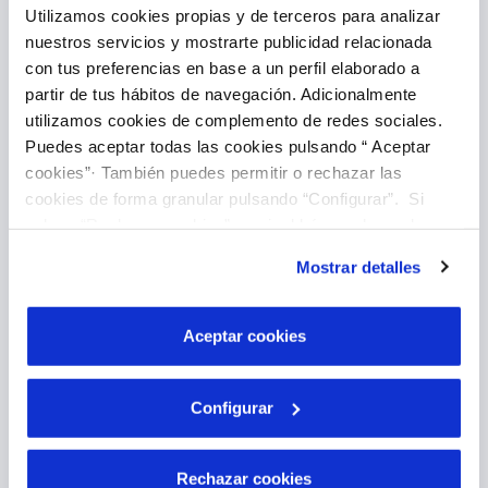
Utilizamos cookies propias y de terceros para analizar
nuestros servicios y mostrarte publicidad relacionada
Introducir lectura
con tus preferencias en base a un perfil elaborado a
partir de tus hábitos de navegación. Adicionalmente
utilizamos cookies de complemento de redes sociales.
Puedes aceptar todas las cookies pulsando “ Aceptar
cookies”· También puedes permitir o rechazar las
cookies de forma granular pulsando “Configurar”. Si
pulsas “Rechazar cookies”, equivaldrá a rechazar la
instalación de todas las cookies salvo las necesarias que
Mostrar detalles
son indispensables para que el sitio web funcione y que
Pago Online
por tanto no se pueden desactivar. Puedes consultar
más información en nuestra
Política de Cookies
Aceptar cookies
Configurar
Rechazar cookies