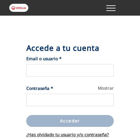
Menu
GESTIONES ONLINE
VER TODAS LAS GESTIONES
Accede a tu cuenta
TU SERVICIO
(Obligatorio)
Email o usuario
*
VER TODAS LAS GESTIONES
(Obligatorio)
Mostrar
Contraseña
*
TU AGUA
VER TODAS LAS GESTIONES
Acceder
CONÓCENOS
¿Has olvidado tu usuario y/o contraseña?