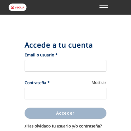
Menu
GESTIONES ONLINE
VER TODAS LAS GESTIONES
Accede a tu cuenta
TU SERVICIO
(Obligatorio)
Email o usuario
*
VER TODAS LAS GESTIONES
(Obligatorio)
Mostrar
Contraseña
*
TU AGUA
VER TODAS LAS GESTIONES
Acceder
CONÓCENOS
¿Has olvidado tu usuario y/o contraseña?