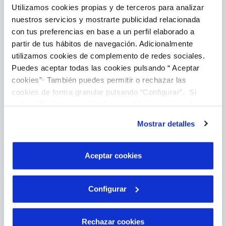
Utilizamos cookies propias y de terceros para analizar
nuestros servicios y mostrarte publicidad relacionada
Introducir lectura
con tus preferencias en base a un perfil elaborado a
partir de tus hábitos de navegación. Adicionalmente
utilizamos cookies de complemento de redes sociales.
Puedes aceptar todas las cookies pulsando “ Aceptar
cookies”· También puedes permitir o rechazar las
cookies de forma granular pulsando “Configurar”. Si
pulsas “Rechazar cookies”, equivaldrá a rechazar la
instalación de todas las cookies salvo las necesarias que
Mostrar detalles
son indispensables para que el sitio web funcione y que
Pago Online
por tanto no se pueden desactivar. Puedes consultar
más información en nuestra
Política de Cookies
Aceptar cookies
Configurar
Rechazar cookies