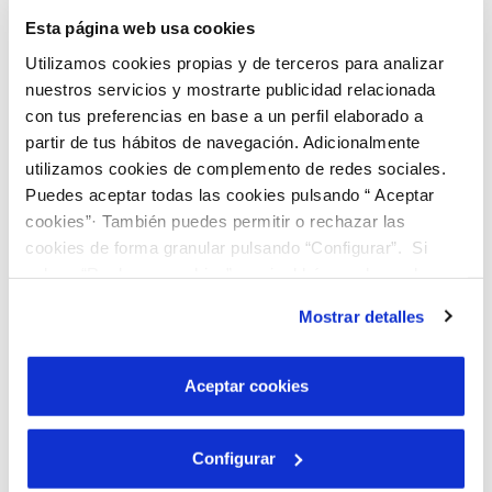
de información no solo mejorará la operatividad y
Esta página web usa cookies
el mantenimiento de las infraestructuras, sino que
Utilizamos cookies propias y de terceros para analizar
nuestros servicios y mostrarte publicidad relacionada
también permitirá a los ciudadanos y a las
con tus preferencias en base a un perfil elaborado a
administraciones públicas tener un acceso más
partir de tus hábitos de navegación. Adicionalmente
directo y claro a la información sobre el uso y
utilizamos cookies de complemento de redes sociales.
gestión del agua.
Puedes aceptar todas las cookies pulsando “ Aceptar
cookies”· También puedes permitir o rechazar las
cookies de forma granular pulsando “Configurar”. Si
Este ambicioso proyecto cuenta con un
pulsas “Rechazar cookies”, equivaldrá a rechazar la
presupuesto de más de 11,7 millones de euros y
instalación de todas las cookies salvo las necesarias que
Mostrar detalles
se ejecutará gracias a la ayuda de la
son indispensables para que el sitio web funcione y que
por tanto no se pueden desactivar. Puedes consultar
segunda
convocatoria de subvenciones (2023)
más información en nuestra
Política de Cookies
Aceptar cookies
de proyectos de digitalización del Ciclo Urbano
del Agua
, en el marco del Plan de Recuperación,
Transformación y Resiliencia financiado por la
Configurar
Unión Europea NextGenerationEU.