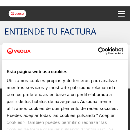
Menu 
ENTIENDE TU FACTURA
Para conocer los detalles de tu
factura
selecciona tu municipio
.
Esta página web usa cookies
Utilizamos cookies propias y de terceros para analizar
nuestros servicios y mostrarte publicidad relacionada
con tus preferencias en base a un perfil elaborado a
partir de tus hábitos de navegación. Adicionalmente
utilizamos cookies de complemento de redes sociales.
Puedes aceptar todas las cookies pulsando “ Aceptar
Mapa Web
cookies”· También puedes permitir o rechazar las
Aviso legal y privacidad de la web
cookies de forma granular pulsando “Configurar”. Si