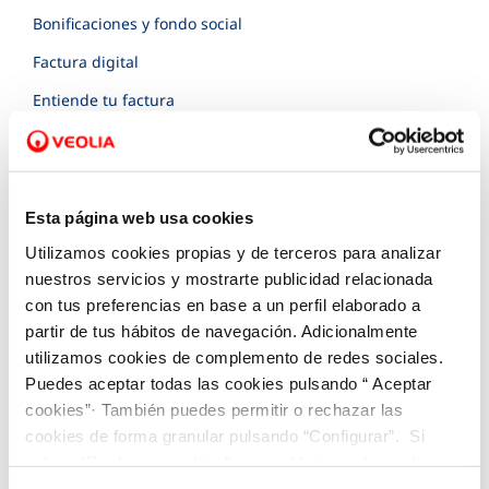
Bonificaciones y fondo social
Factura digital
Entiende tu factura
ATENCIÓN AL CLIENTE
Canales de contacto
Cita previa
Esta página web usa cookies
Mapa de obras y afectaciones
Utilizamos cookies propias y de terceros para analizar
nuestros servicios y mostrarte publicidad relacionada
Comprobación de fuga interior
con tus preferencias en base a un perfil elaborado a
COMPROMISO DE SERVICIO
partir de tus hábitos de navegación. Adicionalmente
utilizamos cookies de complemento de redes sociales.
Carta de compromisos
Puedes aceptar todas las cookies pulsando “ Aceptar
Customer Counsel (Defensa del cliente)
cookies”· También puedes permitir o rechazar las
cookies de forma granular pulsando “Configurar”. Si
Normativa del servicio
pulsas “Rechazar cookies”, equivaldrá a rechazar la
Programa CONTIGO
instalación de todas las cookies salvo las necesarias que