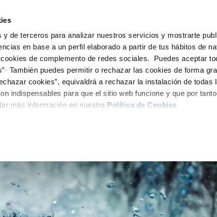
ES
Actua
ies
 y de terceros para analizar nuestros servicios y mostrarte publ
Tu Servicio
Tu Agua
Conócenos
encias en base a un perfil elaborado a partir de tus hábitos de n
 cookies de complemento de redes sociales. Puedes aceptar to
s”· También puedes permitir o rechazar las cookies de forma gr
ÓN AL CLIENTE
AD
ROS COMPROMISOS
NTRATOS
COMPROMISO DE SERVICIO
CUIDADOS DEL AGUA
MODIFICACIÓN DE DAT
echazar cookies”, equivaldrá a rechazar la instalación de todas 
 de contacto
 calidad del agua
 personas
bio de titular
Carta de compromisos
Consejos de ahorro
Actualizar datos bancario
on indispensables para que el sitio web funcione y que por tant
via
medio ambiente
a de suministro
Customer Counsel (Defensa de
Actualizar datos de domici
tar más información en nuestra
Política de Cookies
cliente)
 obras y afectaciones
innovación y digitalización
a de suministro
Actualizar datos personal
Normativa del servicio
ación de fuga interior
icitud de Acometida
Programa CONTIGO
umentación contratación
VER TODAS LAS GESTIONES