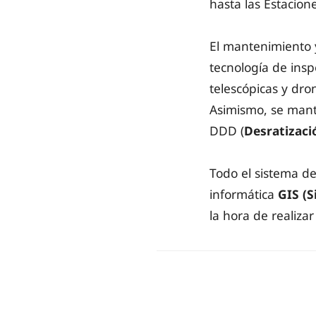
hasta las Estacio
El mantenimiento y
tecnología de ins
telescópicas y dro
Asimismo, se manti
DDD (
Desratizaci
Todo el sistema d
informática
GIS (
la hora de realiza