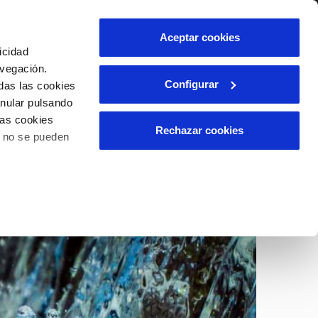
lidad
Ayuda
Contáctanos
Aceptar cookies
icidad
Área de clientes
avegación.
Configurar
das las cookies
anular pulsando
OS
INCIDENCIAS
las cookies
s
Comunica anomalías o posibles
Rechazar cookies
o no se pueden
fraudes
l
lio
Reclamaciones
es