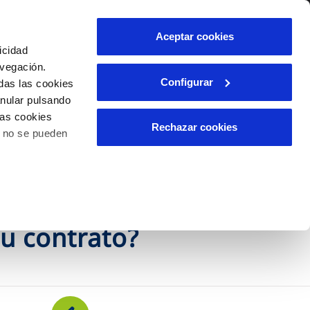
lidad
Ayuda
Contáctanos
Aceptar cookies
icidad
Área de clientes
avegación.
Configurar
das las cookies
anular pulsando
OS
INCIDENCIAS
las cookies
s
Comunica anomalías o posibles
Rechazar cookies
o no se pueden
fraudes
l
lio
Reclamaciones
es
tu contrato?