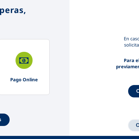
speras,
En caso
solicit
Para e
previament
Pago Online
s