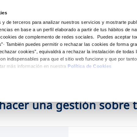
ES
EN
Actua
ies
 y de terceros para analizar nuestros servicios y mostrarte publ
Tu Servicio
Tu Agua
Conócenos
encias en base a un perfil elaborado a partir de tus hábitos de n
 cookies de complemento de redes sociales. Puedes aceptar to
s”· También puedes permitir o rechazar las cookies de forma gr
ÓN AL CLIENTE
AD
ROS COMPROMISOS
NTRATOS
COMPROMISO DE SERVICIO
CUIDADOS DEL AGUA
MODIFICACIÓN DE DAT
echazar cookies”, equivaldrá a rechazar la instalación de todas 
 de contacto
 calidad del agua
 personas
bio de titular
Carta de compromisos
Consejos de ahorro
Actualizar datos bancario
on indispensables para que el sitio web funcione y que por tant
via
medio ambiente
a de suministro
Customer Counsel (Defensa de
Actualizar datos de domici
tar más información en nuestra
Política de Cookies
cliente)
 obras y afectaciones
innovación y digitalización
a de suministro
Actualizar datos personal
Normativa del servicio
ación de fuga interior
icitud de Acometida
Programa CONTIGO
umentación contratación
hacer una gestión sobre 
VER TODAS LAS GESTIONES