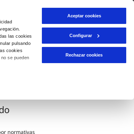
lidad
Ayuda
Contáctanos
Aceptar cookies
icidad
Área de clientes
avegación.
Configurar
das las cookies
anular pulsando
OS
INCIDENCIAS
las cookies
s
Comunica anomalías o posibles
Rechazar cookies
o no se pueden
fraudes
l
lio
Reclamaciones
es
ado
por normativas