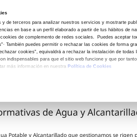
ES
EN
Actua
ies
 y de terceros para analizar nuestros servicios y mostrarte publ
Tu Servicio
Tu Agua
Conócenos
encias en base a un perfil elaborado a partir de tus hábitos de n
 cookies de complemento de redes sociales. Puedes aceptar to
s”· También puedes permitir o rechazar las cookies de forma gr
ÓN AL CLIENTE
AD
ROS COMPROMISOS
NTRATOS
COMPROMISO DE SERVICIO
CUIDADOS DEL AGUA
MODIFICACIÓN DE DAT
echazar cookies”, equivaldrá a rechazar la instalación de todas 
 de contacto
 calidad del agua
 personas
bio de titular
Carta de compromisos
Consejos de ahorro
Actualizar datos bancario
on indispensables para que el sitio web funcione y que por tant
via
medio ambiente
a de suministro
Customer Counsel (Defensa de
Actualizar datos de domici
tar más información en nuestra
Política de Cookies
O
cliente)
 obras y afectaciones
innovación y digitalización
a de suministro
Actualizar datos personal
Normativa del servicio
ación de fuga interior
icitud de Acometida
Programa CONTIGO
umentación contratación
rmativas de Agua y Alcantarill
VER TODAS LAS GESTIONES
gua Potable y Alcantarillado que gestionamos se rigen 