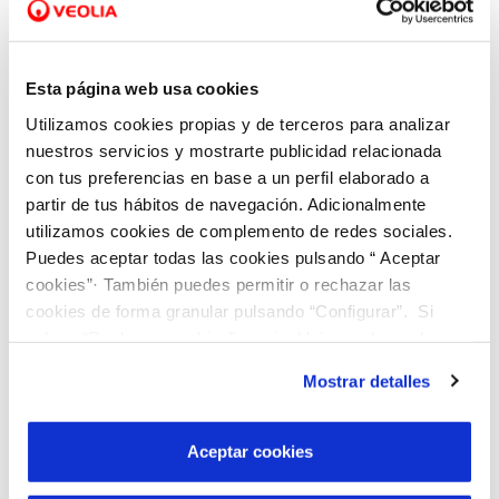
Un
Hub Operativo
, desde donde
Esta página web usa cookies
gestionamos la operación de las redes de
Utilizamos cookies propias y de terceros para analizar
agua y alcantarillado en un régimen 24/7,
nuestros servicios y mostrarte publicidad relacionada
para todos los municipios en los que
con tus preferencias en base a un perfil elaborado a
Veolia está presente, sirviendo a medio millón
partir de tus hábitos de navegación. Adicionalmente
de habitantes; esto es, llevando el agua a uno
utilizamos cookies de complemento de redes sociales.
Puedes aceptar todas las cookies pulsando “ Aceptar
de cada tres hogares de la Región de Murcia.
cookies”· También puedes permitir o rechazar las
cookies de forma granular pulsando “Configurar”. Si
pulsas “Rechazar cookies”, equivaldrá a rechazar la
Indicadores
instalación de todas las cookies salvo las necesarias que
Mostrar detalles
son indispensables para que el sitio web funcione y que
por tanto no se pueden desactivar. Puedes consultar
Un
Lab de Innovación
, espacio para la co-
más información en nuestra
Política de Cookies
Aceptar cookies
creación y las alianzas con empresas,
administraciones, centros tecnológicos,