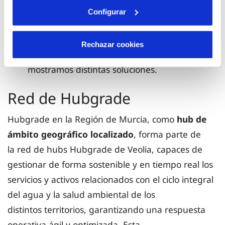
startups y universidades; realizando eventos
Configurar
como hackathons, ponencias, entrevistas, etc.
Rechazar cookies
Un
Showroom
, espacio interactivo donde
mostramos distintas soluciones.
Red de Hubgrade
Hubgrade en la Región de Murcia, como
hub de
ámbito geográfico localizado
, forma parte de
la red de hubs Hubgrade de Veolia, capaces de
gestionar de forma sostenible y en tiempo real los
servicios y activos relacionados con el ciclo integral
del agua y la salud ambiental de los
distintos territorios, garantizando una respuesta
operativa ágil y optimizada. Esta