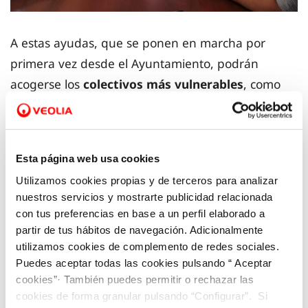
A estas ayudas, que se ponen en marcha por
primera vez desde el Ayuntamiento, podrán
acogerse los
colectivos más vulnerables
, como
pensionistas, familias numerosas, personas con
discapacidad, organizaciones sin ánimo de lucro y
víctimas de violencia de género, entre otros.
Esta página web usa cookies
Utilizamos cookies propias y de terceros para analizar
Para los
pensionistas
con una renta de hasta
nuestros servicios y mostrarte publicidad relacionada
3
1.300 euros por unidad familiar, los primeros 20 m
con tus preferencias en base a un perfil elaborado a
de consumo estarán bonificados en un 30%. En
partir de tus hábitos de navegación. Adicionalmente
utilizamos cookies de complemento de redes sociales.
cuanto a las familias que cuenten entre sus
Puedes aceptar todas las cookies pulsando “ Aceptar
miembros con
personas con discapacidad
, así
cookies”· También puedes permitir o rechazar las
como en el caso de
víctimas de violencia de
cookies de forma granular pulsando “Configurar”. Si