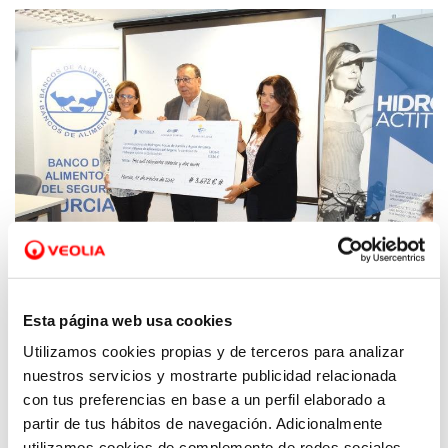
Esta página web usa cookies
Con esta iniciativa, los empleados de Hidrogea que
Utilizamos cookies propias y de terceros para analizar
hicieron sus donaciones durante 2017,
nuestros servicios y mostrarte publicidad relacionada
recaudaron1.860 € que sumados a lo
con tus preferencias en base a un perfil elaborado a
comprometido por la propia empresa ascienden a
partir de tus hábitos de navegación. Adicionalmente
utilizamos cookies de complemento de redes sociales.