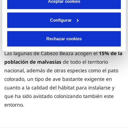
Además de aumentar el número de islas se han
Aceptar cookies
colocado aisladores y espirales en todas las líneas
de alta tensión que atraviesan la depuradora,
Configurar
evitando colisiones y aumentando la protección
para los animales.
Rechazar cookies
Las lagunas de Cabezo Beaza acogen el
15% de la
población de malvasías
de todo el territorio
nacional, además de otras especies como el pato
colorado, un tipo de ave bastante exigente en
cuanto a la calidad del hábitat para instalarse y
que ha sido avistado colonizando también este
entorno.