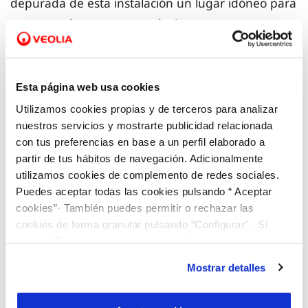
depurada de esta instalación un lugar idóneo para
poner sus huevos y reproducirse.
El avistamiento de alrededor de 30 polluelos por
parte de los
biólogos de ANSE
confirma todo el
Esta página web usa cookies
esfuerzo que están poniendo los expertos de esta
Utilizamos cookies propias y de terceros para analizar
Asociación junto con Hidrogea, la empresa que se
nuestros servicios y mostrarte publicidad relacionada
con tus preferencias en base a un perfil elaborado a
encarga de la depuración de las aguas residuales
partir de tus hábitos de navegación. Adicionalmente
que llegan a la instalación desde Cartagena.
utilizamos cookies de complemento de redes sociales.
Puedes aceptar todas las cookies pulsando “ Aceptar
Gracias al convenio que ambos firmaron hace tres
cookies”· También puedes permitir o rechazar las
cookies de forma granular pulsando “Configurar”. Si
años, han instalado cinco islas flotantes, tres de
pulsas “Rechazar cookies”, equivaldrá a rechazar la
ellas estos últimos meses, mucho más grandes
instalación de todas las cookies salvo las necesarias que
Mostrar detalles
que las anteriores y que proporcionan refugio y
son indispensables para que el sitio web funcione y que
protegen a las aves de posibles depredadores.
por tanto no se pueden desactivar. Puedes consultar
más información en nuestra
Política de Cookies