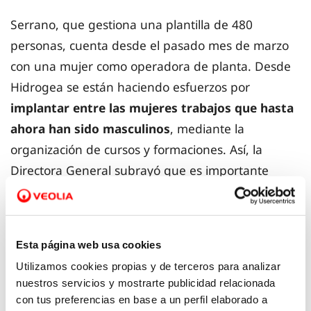
Serrano, que gestiona una plantilla de 480
personas, cuenta desde el pasado mes de marzo
con una mujer como operadora de planta. Desde
Hidrogea se están haciendo esfuerzos por
implantar entre las mujeres trabajos que hasta
ahora han sido masculinos
, mediante la
organización de cursos y formaciones. Así, la
Directora General subrayó que es importante
“generar una revolución social, pero desde los
cimientos. Hay que desarrollar una cultura
empresarial y una estrategia corporativa orientada
Esta página web usa cookies
hacia la igualdad de oportunidades”.
Utilizamos cookies propias y de terceros para analizar
nuestros servicios y mostrarte publicidad relacionada
En el caso de Hidrogea, cabe destacar diferentes
con tus preferencias en base a un perfil elaborado a