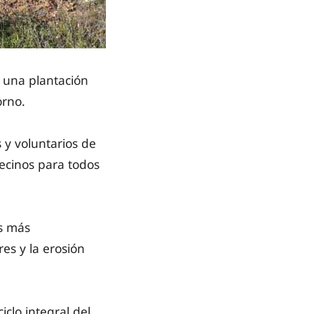
 una plantación
orno.
 y voluntarios de
Vecinos para todos
s más
es y la erosión
clo integral del