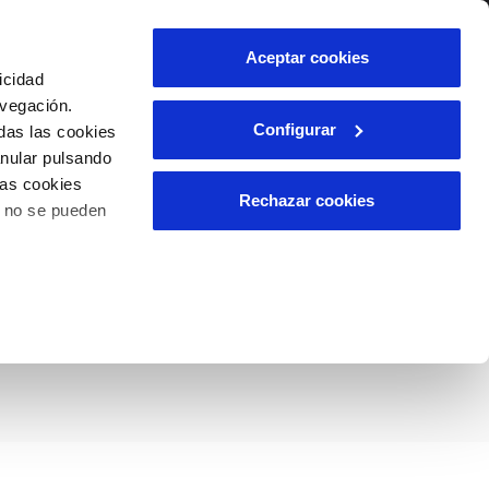
lidad
Ayuda
Contáctanos
Aceptar cookies
icidad
Área de clientes
avegación.
Configurar
das las cookies
anular pulsando
OS
INCIDENCIAS
las cookies
s
Comunica anomalías o posibles
Rechazar cookies
o no se pueden
fraudes
l
lio
e Campillo de
Reclamaciones
es
o climático