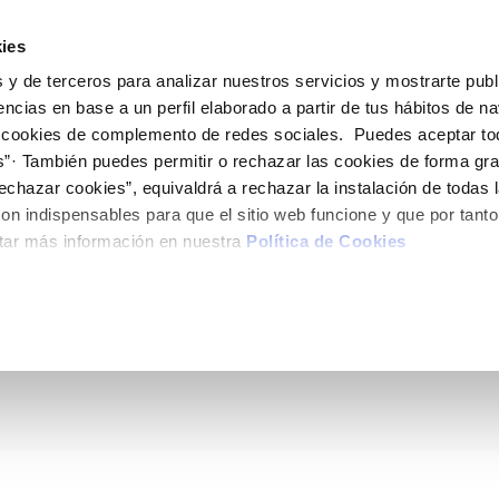
ES
Actua
ies
 y de terceros para analizar nuestros servicios y mostrarte publ
Tu Servicio
Tu Agua
Conócenos
encias en base a un perfil elaborado a partir de tus hábitos de n
 cookies de complemento de redes sociales. Puedes aceptar to
s”· También puedes permitir o rechazar las cookies de forma gr
ÓN AL CLIENTE
AD
ROS COMPROMISOS
NTRATOS
COMPROMISO DE SERVICIO
CUIDADOS DEL AGUA
MODIFICACIÓN DE DAT
echazar cookies”, equivaldrá a rechazar la instalación de todas 
 de contacto
 calidad del agua
 personas
bio de titular
Carta de compromisos
Consejos de ahorro
Actualizar datos bancario
on indispensables para que el sitio web funcione y que por tant
via
medio ambiente
a de suministro
Customer Counsel (Defensa de
Actualizar datos de domici
tar más información en nuestra
Política de Cookies
ociación de Vecinos d
cliente)
 obras y afectaciones
innovación y digitalización
a de suministro
Actualizar datos personal
Normativa del servicio
ación de fuga interior
icitud de Acometida
yen a frenar el cambi
Programa CONTIGO
umentación contratación
VER TODAS LAS GESTIONES