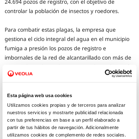
24.694 pozos de registro, con el objetivo de
controlar la población de insectos y roedores.
Para combatir estas plagas, la empresa que
gestiona el ciclo integral del agua en el municipio
fumiga a presión los pozos de registro e
imbornales de la red de alcantarillado con más de
100.000 litros de producto insecticida y coloca más
de 8.000 kg de cebo raticida en el interior de los
mismos, cantidad esta última que duplica la
utilizada hasta el año pasado. A estas medidas se
Esta página web usa cookies
añade el novedoso tratamiento contra el
Utilizamos cookies propias y de terceros para analizar
mosquito tigre en fase larvaria
, evitando su
nuestros servicios y mostrarte publicidad relacionada
con tus preferencias en base a un perfil elaborado a
proliferación mediante la fumigación de todos los
partir de tus hábitos de navegación. Adicionalmente
imbornales.
utilizamos cookies de complemento de redes sociales.