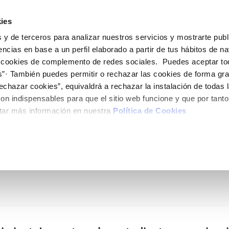
ES
Actua
ies
 y de terceros para analizar nuestros servicios y mostrarte publ
Tu Servicio
Tu Agua
Conócenos
encias en base a un perfil elaborado a partir de tus hábitos de n
 cookies de complemento de redes sociales. Puedes aceptar to
s”· También puedes permitir o rechazar las cookies de forma gr
ÓN AL CLIENTE
AD
ROS COMPROMISOS
NTRATOS
COMPROMISO DE SERVICIO
CUIDADOS DEL AGUA
MODIFICACIÓN DE DAT
echazar cookies”, equivaldrá a rechazar la instalación de todas 
 de contacto
 calidad del agua
 personas
bio de titular
Carta de compromisos
Consejos de ahorro
Actualizar datos bancario
on indispensables para que el sitio web funcione y que por tant
via
medio ambiente
a de suministro
Customer Counsel (Defensa de
Actualizar datos de domici
tar más información en nuestra
Política de Cookies
pa en unas jornadas 
cliente)
 obras y afectaciones
innovación y digitalización
a de suministro
Actualizar datos personal
Normativa del servicio
ación de fuga interior
icitud de Acometida
 entre los jóvenes
Programa CONTIGO
umentación contratación
VER TODAS LAS GESTIONES