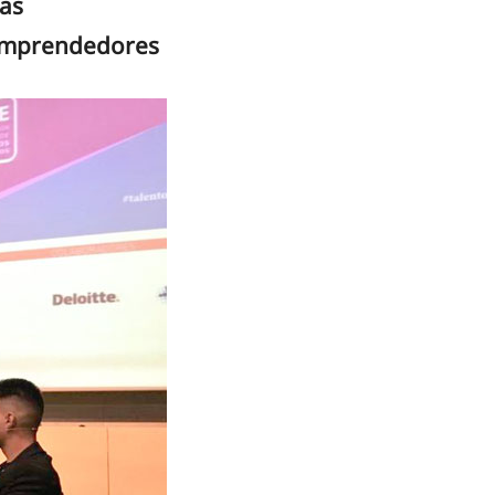
ias
y emprendedores