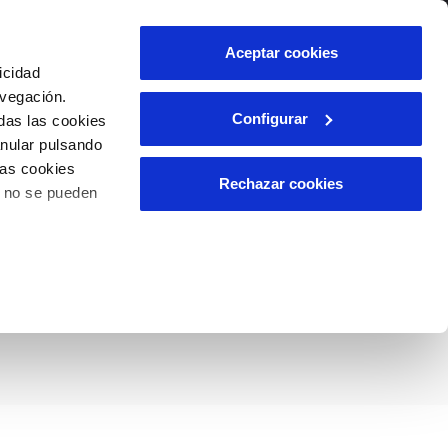
lidad
Ayuda
Contáctanos
Aceptar cookies
icidad
Área de clientes
avegación.
Configurar
das las cookies
anular pulsando
OS
INCIDENCIAS
las cookies
s
Comunica anomalías o posibles
Rechazar cookies
o no se pueden
fraudes
l
lio
para promover el
Reclamaciones
es