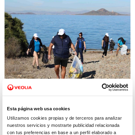
“Hidrogea es una empresa con un marcado
carácter medioambiental que mira y trabaja por la
Esta página web usa cookies
sostenibilidad. Por ello ha decidido organizar este
Utilizamos cookies propias y de terceros para analizar
voluntariado con Hippocampus y colaborar, así, en
nuestros servicios y mostrarte publicidad relacionada
la limpieza de un punto tan importante del Mar
con tus preferencias en base a un perfil elaborado a