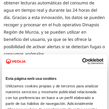
obtener lecturas automáticas del consumo de
agua en tiempo real y durante las 24 horas del
día. Gracias a esta innovación, los datos se pueden
recoger y procesar en el hub operativo Dinapsis
Región de Murcia, y se pueden utilizar en
beneficio del usuario, ya que se les ofrece la
posibilidad de activar alertas si se detectan fugas o
consumos anómalos.
Los técnicos de la empresa concesionaria del ciclo
integral del agua en Cartagena, a través de la
Esta página web usa cookies
actuación A5 de este plan (implantación de
Utilizamos cookies propias y de terceros para analizar
contadores de telelectura) ya están instalando
nuestros servicios y mostrarte publicidad relacionada
estos dispositivos que, como principal novedad,
con tus preferencias en base a un perfil elaborado a
partir de tus hábitos de navegación. Adicionalmente
usan la tecnología narrowband, un sistema que