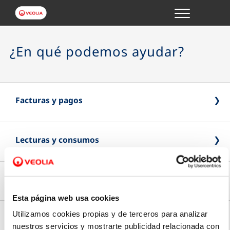
Menu
GESTIONES ONLINE
¿En qué podemos ayudar?
VER TODAS LAS GESTIONES
TU SERVICIO
Facturas y pagos
VER TODAS LAS GESTIONES
Lecturas y consumos
Pago Online
TU AGUA
Paga online de forma rápida y segura
VER TODAS LAS GESTIONES
Contratos y personas autorizadas
Introduce la lectura
Esta página web usa cookies
CONÓCENOS
Tipo de factura
Envía la última lectura de tu contador
Utilizamos cookies propias y de terceros para analizar
Modificación de datos
nuestros servicios y mostrarte publicidad relacionada con
Tus gestiones
Elige si prefieres recibir tu factura en papel