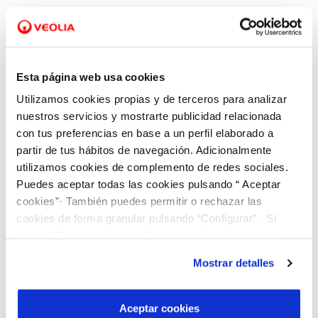
Reglamentos
, que regulan la prestación del
servicio público de abastecimiento de agua y
el uso de la red de alcantarillado y las
Esta página web usa cookies
condiciones de los vertidos a la misma.
Utilizamos cookies propias y de terceros para analizar
Ordenanzas
, que establecen los conceptos y
nuestros servicios y mostrarte publicidad relacionada
con tus preferencias en base a un perfil elaborado a
precios a facturar en cada municipio a los
partir de tus hábitos de navegación. Adicionalmente
usuarios de los servicios. El Ayuntamiento es
utilizamos cookies de complemento de redes sociales.
el órgano responsable de aprobar las tarifas y
Puedes aceptar todas las cookies pulsando “ Aceptar
la Comisión de Precios de la provincia es el
cookies”· También puedes permitir o rechazar las
cookies de forma granular pulsando “Configurar”. Si
organismo encargado de autorizarlas.
pulsas “Rechazar cookies”, equivaldrá a rechazar la
instalación de todas las cookies salvo las necesarias que
Mostrar detalles
Selecciona tu municipio
para acceder a la
son indispensables para que el sitio web funcione y que
normativa del mismo.
por tanto no se pueden desactivar. Puedes consultar
más información en nuestra
Política de Cookies
Aceptar cookies