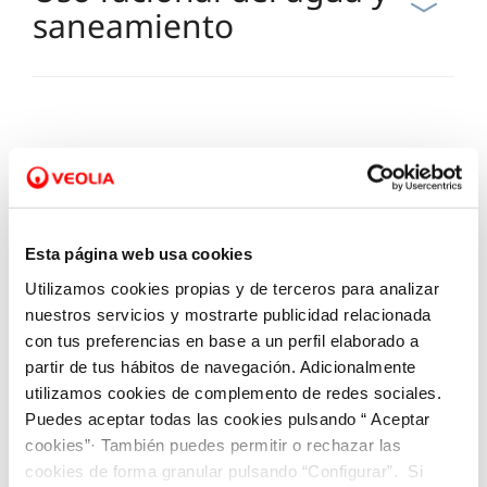
saneamiento
Consumo y factura
Esta página web usa cookies
Utilizamos cookies propias y de terceros para analizar
Pagos
nuestros servicios y mostrarte publicidad relacionada
con tus preferencias en base a un perfil elaborado a
partir de tus hábitos de navegación. Adicionalmente
utilizamos cookies de complemento de redes sociales.
Puedes aceptar todas las cookies pulsando “ Aceptar
Ayuda, bonificaciones y
cookies”· También puedes permitir o rechazar las
dificultades de pago
cookies de forma granular pulsando “Configurar”. Si