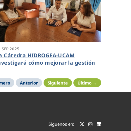
2 SEP 2025
a Cátedra HIDROGEA-UCAM
nvestigará cómo mejorar la gestión
e los recursos hídricos en la Región
imero
Anterior
Siguiente
Último →
Síguenos en: