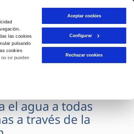
lidad
Ayuda
Contáctanos
Aceptar cookies
icidad
Área de clientes
avegación.
Configurar
das las cookies
anular pulsando
OS
INCIDENCIAS
las cookies
s
Comunica anomalías o posibles
Rechazar cookies
o no se pueden
fraudes
l
lio
Reclamaciones
es
va el agua a todas
as a través de la
n