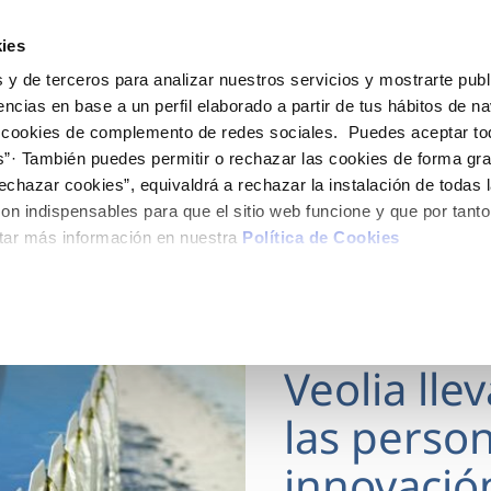
ES
Actua
ies
 y de terceros para analizar nuestros servicios y mostrarte publ
Tu Servicio
Tu Agua
Conócenos
encias en base a un perfil elaborado a partir de tus hábitos de n
 cookies de complemento de redes sociales. Puedes aceptar to
s”· También puedes permitir o rechazar las cookies de forma gr
ÓN AL CLIENTE
AD
ROS COMPROMISOS
NTRATOS
COMPROMISO DE SERVICIO
CUIDADOS DEL AGUA
MODIFICACIÓN DE DAT
echazar cookies”, equivaldrá a rechazar la instalación de todas 
 de contacto
 calidad del agua
 personas
bio de titular
Carta de compromisos
Consejos de ahorro
Actualizar datos bancario
on indispensables para que el sitio web funcione y que por tant
via
medio ambiente
a de suministro
Customer Counsel (Defensa de
Actualizar datos de domici
tar más información en nuestra
Política de Cookies
cliente)
 obras y afectaciones
innovación y digitalización
a de suministro
Actualizar datos personal
Normativa del servicio
ación de fuga interior
icitud de Acometida
Programa CONTIGO
18 MAR 2026
umentación contratación
Veolia lle
VER TODAS LAS GESTIONES
las person
innovació