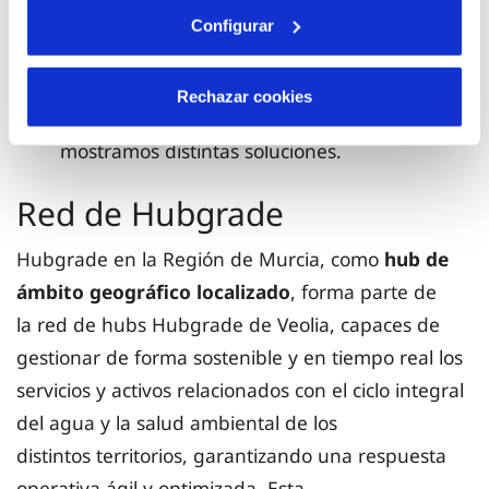
startups y universidades; realizando eventos
Configurar
como hackathons, ponencias, entrevistas, etc.
Rechazar cookies
Un
Showroom
, espacio interactivo donde
mostramos distintas soluciones.
Red de Hubgrade
Hubgrade en la Región de Murcia, como
hub de
ámbito geográfico localizado
, forma parte de
la red de hubs Hubgrade de Veolia, capaces de
gestionar de forma sostenible y en tiempo real los
servicios y activos relacionados con el ciclo integral
del agua y la salud ambiental de los
distintos territorios, garantizando una respuesta
operativa ágil y optimizada. Esta