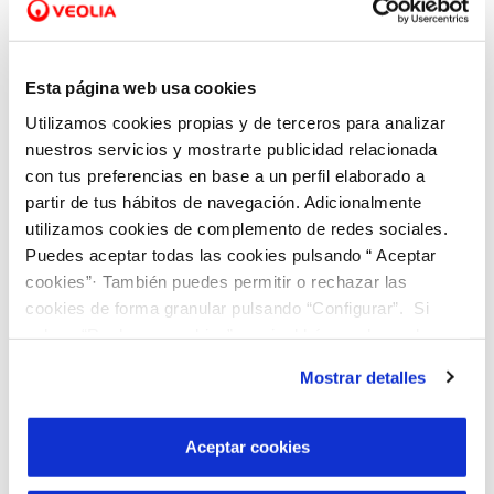
Un
Hub Operativo
, desde donde
Esta página web usa cookies
gestionamos la operación de las redes de
Utilizamos cookies propias y de terceros para analizar
agua y alcantarillado en un régimen 24/7,
nuestros servicios y mostrarte publicidad relacionada
para todos los municipios en los que
con tus preferencias en base a un perfil elaborado a
Veolia está presente, sirviendo a medio millón
partir de tus hábitos de navegación. Adicionalmente
de habitantes; esto es, llevando el agua a uno
utilizamos cookies de complemento de redes sociales.
Puedes aceptar todas las cookies pulsando “ Aceptar
de cada tres hogares de la Región de Murcia.
cookies”· También puedes permitir o rechazar las
cookies de forma granular pulsando “Configurar”. Si
pulsas “Rechazar cookies”, equivaldrá a rechazar la
Indicadores
instalación de todas las cookies salvo las necesarias que
Mostrar detalles
son indispensables para que el sitio web funcione y que
por tanto no se pueden desactivar. Puedes consultar
Un
Lab de Innovación
, espacio para la co-
más información en nuestra
Política de Cookies
Aceptar cookies
creación y las alianzas con empresas,
administraciones, centros tecnológicos,