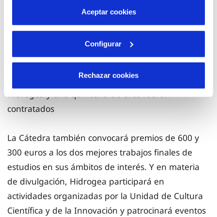
con la compañía en estas áreas y en las de
más información en nuestra
Política de Cookies
Aceptar cookies
depuración y sensorización. Las becas tendrán una
remuneración de 500 euros brutos mensuales y la
Configurar
empresa también se compromete a incorporar
egresados de la Politécnica. Desde 2014, más de
Rechazar cookies
70 estudiantes han disfrutado de becas en
Hidrogea y una quincena de ellos fueron
contratados
La Cátedra también convocará premios de 600 y
300 euros a los dos mejores trabajos finales de
estudios en sus ámbitos de interés. Y en materia
de divulgación, Hidrogea participará en
actividades organizadas por la Unidad de Cultura
Científica y de la Innovación y patrocinará eventos