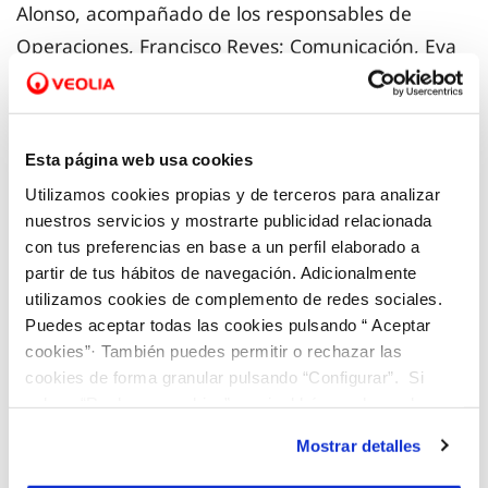
Alonso, acompañado de los responsables de
Operaciones, Francisco Reyes; Comunicación, Eva
Franco, y Sistemas de Información, Fernando
Alcaraz, ha rubricado este martes junto a la rectora
de la UPCT, Beatriz Miguel, la renovación del
Esta página web usa cookies
convenio de esta cátedra, que se creó en 2014 y
Utilizamos cookies propias y de terceros para analizar
que codirigen Fernando Cerdán y José María
nuestros servicios y mostrarte publicidad relacionada
Carrillo.
con tus preferencias en base a un perfil elaborado a
partir de tus hábitos de navegación. Adicionalmente
utilizamos cookies de complemento de redes sociales.
El curso de formación se iniciará en enero y
Puedes aceptar todas las cookies pulsando “ Aceptar
enseñará al alumnado las tecnologías que se
cookies”· También puedes permitir o rechazar las
utilizan para la modelización de las redes de
cookies de forma granular pulsando “Configurar”. Si
abastecimiento y saneamiento. De entre los
pulsas “Rechazar cookies”, equivaldrá a rechazar la
instalación de todas las cookies salvo las necesarias que
estudiantes que lo cursen serán seleccionados los
Mostrar detalles
son indispensables para que el sitio web funcione y que
nuevos becarios de la Cátedra, que colaborarán
por tanto no se pueden desactivar. Puedes consultar