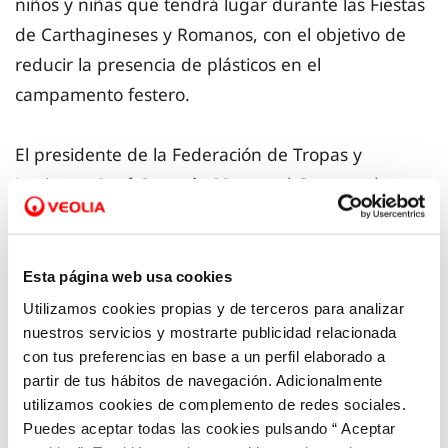
niños y niñas que tendrá lugar durante las Fiestas
de Carthagineses y Romanos, con el objetivo de
reducir la presencia de plásticos en el
campamento festero.
El presidente de la Federación de Tropas y
Legiones,
José Antonio Meca
y el Gerente de
Hidrogea en Cartagena,
Andrés Martínez
Gumbau
, facilitaron los detalles de esta acción
sostenible que tiene como eslogan “
Ganemos
Esta página web usa cookies
juntos la batalla al plástico
”.
Utilizamos cookies propias y de terceros para analizar
nuestros servicios y mostrarte publicidad relacionada
con tus preferencias en base a un perfil elaborado a
Andrés Martínez explicó que el próximo
25 de
partir de tus hábitos de navegación. Adicionalmente
septiembre a partir de las 18:00 h.
los menores
utilizamos cookies de complemento de redes sociales.
que se acerquen al campamento con una botella
Puedes aceptar todas las cookies pulsando “ Aceptar