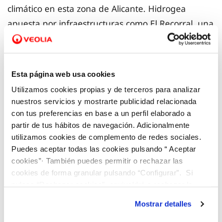
climático en esta zona de Alicante. Hidrogea
apuesta por infraestructuras como El Recorral, una
solución basada en la naturaleza, ya que protege
el ecosistema de la zona creando un nuevo
humedal.
Esta página web usa cookies
Utilizamos cookies propias y de terceros para analizar
El parque de las lagunas de El Recorral es al
nuestros servicios y mostrarte publicidad relacionada
mismo tiempo una zona de recreo para los
con tus preferencias en base a un perfil elaborado a
partir de tus hábitos de navegación. Adicionalmente
ciudadanos, un nuevo humedal que alberga fauna
utilizamos cookies de complemento de redes sociales.
y flora autóctona y un almacén de agua que en
Puedes aceptar todas las cookies pulsando “ Aceptar
lugar de llegar al parque natural es reutilizada
cookies”· También puedes permitir o rechazar las
para uso agrícola, lo que es una clara apuesta por
cookies de forma granular pulsando “Configurar”. Si
pulsas “Rechazar cookies”, equivaldrá a rechazar la
darle una segunda vida a un recurso muy escaso
instalación de todas las cookies salvo las necesarias que
en esta zona del sureste español y que antes se
Mostrar detalles
son indispensables para que el sitio web funcione y que
perdía.
por tanto no se pueden desactivar. Puedes consultar