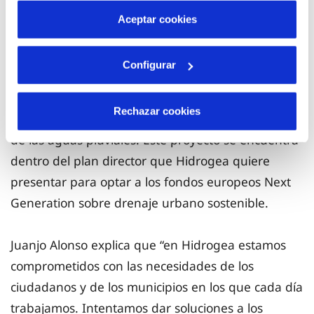
más información en nuestra
Política de Cookies
Aceptar cookies
Hidrogea apuesta por replicar este modelo,
basado en la economía circular, adaptándolo a las
Configurar
condiciones y necesidades de San Javier y del Mar
Menor como una de las posibles acciones para
Rechazar cookies
mejorar la situación de la laguna y evitar la llegada
de las aguas pluviales. Este proyecto se encuentra
dentro del plan director que Hidrogea quiere
presentar para optar a los fondos europeos Next
Generation sobre drenaje urbano sostenible.
Juanjo Alonso explica que “en Hidrogea estamos
comprometidos con las necesidades de los
ciudadanos y de los municipios en los que cada día
trabajamos. Intentamos dar soluciones a los