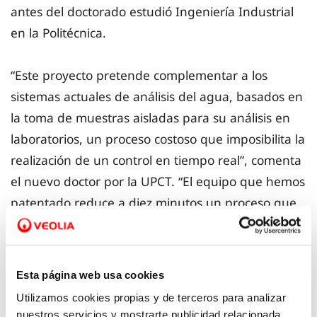
antes del doctorado estudió Ingeniería Industrial
en la Politécnica.
“Este proyecto pretende complementar a los
sistemas actuales de análisis del agua, basados en
la toma de muestras aisladas para su análisis en
laboratorios, un proceso costoso que imposibilita la
realización de un control en tiempo real”, comenta
el nuevo doctor por la UPCT. “El equipo que hemos
patentado reduce a diez minutos un proceso que
convencionalmente se dilata unas 24 horas,
anticipando una alerta temprana ante episodios
de contaminación”, resume.
Esta página web usa cookies
Utilizamos cookies propias y de terceros para analizar
La nueva tecnología que la Politécnica está
nuestros servicios y mostrarte publicidad relacionada