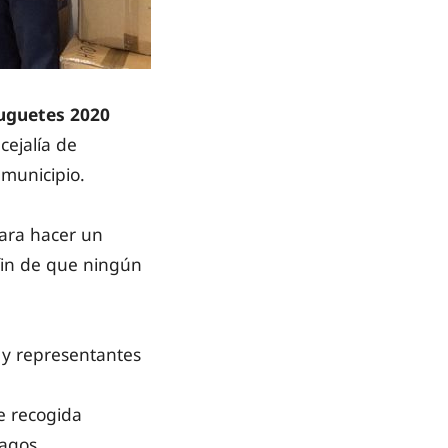
uguetes 2020
ejalía de
 municipio.
ara hacer un
fin de que ningún
y representantes
e recogida
Magos.