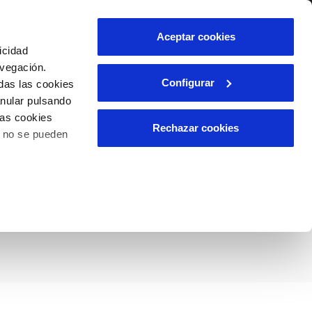
lidad
Ayuda
Contáctanos
Aceptar cookies
icidad
Área de clientes
avegación.
Configurar
das las cookies
anular pulsando
OS
INCIDENCIAS
las cookies
s
Comunica anomalías o posibles
Rechazar cookies
o no se pueden
fraudes
l
lio
uetea del
Reclamaciones
es