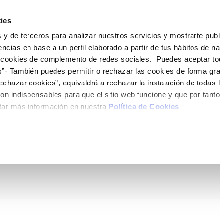
ES
Actua
ies
 y de terceros para analizar nuestros servicios y mostrarte publ
Tu Servicio
Tu Agua
Conócenos
encias en base a un perfil elaborado a partir de tus hábitos de n
 cookies de complemento de redes sociales. Puedes aceptar to
s”· También puedes permitir o rechazar las cookies de forma gr
ÓN AL CLIENTE
AD
ROS COMPROMISOS
NTRATOS
COMPROMISO DE SERVICIO
CUIDADOS DEL AGUA
MODIFICACIÓN DE DAT
echazar cookies”, equivaldrá a rechazar la instalación de todas 
 de contacto
 calidad del agua
 personas
bio de titular
Carta de compromisos
Consejos de ahorro
Actualizar datos bancario
on indispensables para que el sitio web funcione y que por tant
via
medio ambiente
a de suministro
Customer Counsel (Defensa de
Actualizar datos de domici
tar más información en nuestra
Política de Cookies
tes a la campaña Jug
cliente)
 obras y afectaciones
innovación y digitalización
a de suministro
Actualizar datos personal
Normativa del servicio
ación de fuga interior
icitud de Acometida
 Cartagena
Programa CONTIGO
umentación contratación
VER TODAS LAS GESTIONES