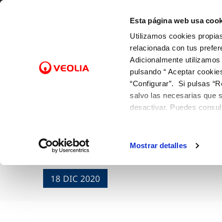
Saltar al contenido
Selecciona un municipio
Esta página web usa cook
Utilizamos cookies propias
Gestiones Online
relacionada con tus prefer
Adicionalmente utilizamos
pulsando “ Aceptar cookie
FACTURAS Y PRECIOS
NUESTRO PAPEL EN EL CICLO
SOBRE NOSOTROS
FACTURAS, PAGOS Y
ATENCI
CALID
NUEST
CO
Inicio
“Configurar”. Si pulsas “R
URBANO
CONSUMOS
Tarifas
Canales
Control
Con las
Cam
salvo las necesarias que s
Captación
Lectura de contador
Bonificaciones y fondo social
Cita pre
Con el 
Alt
desactivar. Puedes consul
Entrega de jugue
Potabilización
Pago de facturas
Factura digital
Mapa de
Con la 
Baj
Distribución
12 gotas (cuota fija mensual)
Entiende tu factura
Comprob
Sol
Ayuntamiento de
Alcantarillado
Duplicado facturas
Mostrar detalles
Doc
Depuración
Reutilización
18 DIC 2020