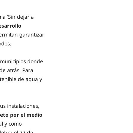
a ‘Sin dejar a
esarrollo
permitan garantizar
odos.
 municipios donde
de atrás. Para
ostenible de agua y
s instalaciones,
peto por el medio
tal y como
lebra el 22 de