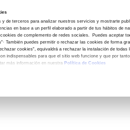
ES
Actua
ies
 y de terceros para analizar nuestros servicios y mostrarte publ
Tu Servicio
Tu Agua
Conócenos
encias en base a un perfil elaborado a partir de tus hábitos de n
 cookies de complemento de redes sociales. Puedes aceptar to
s”· También puedes permitir o rechazar las cookies de forma gr
ÓN AL CLIENTE
AD
ROS COMPROMISOS
NTRATOS
COMPROMISO DE SERVICIO
CUIDADOS DEL AGUA
MODIFICACIÓN DE DAT
echazar cookies”, equivaldrá a rechazar la instalación de todas 
 de contacto
 calidad del agua
 personas
bio de titular
Carta de compromisos
Consejos de ahorro
Actualizar datos bancario
on indispensables para que el sitio web funcione y que por tant
via
medio ambiente
a de suministro
Customer Counsel (Defensa de
Actualizar datos de domici
tar más información en nuestra
Política de Cookies
Agua con estudiantes 
cliente)
 obras y afectaciones
innovación y digitalización
a de suministro
Actualizar datos personal
Normativa del servicio
ación de fuga interior
icitud de Acometida
Programa CONTIGO
umentación contratación
VER TODAS LAS GESTIONES