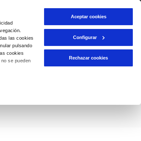
lidad
Ayuda
Contáctanos
Aceptar cookies
icidad
Área de clientes
avegación.
Configurar
das las cookies
anular pulsando
OS
INCIDENCIAS
las cookies
s
Comunica anomalías o posibles
Rechazar cookies
o no se pueden
fraudes
l
lio
de Alcantarilla y
Reclamaciones
es