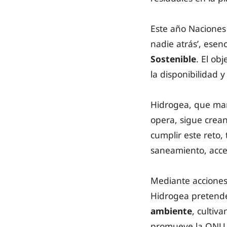
Este año Naciones 
nadie atrás’, ese
Sostenible
. El ob
la disponibilidad 
Hidrogea, que man
opera, sigue crean
cumplir este reto, 
saneamiento, acces
Mediante acciones 
Hidrogea preten
ambiente
, cultiv
promueve la ONU c