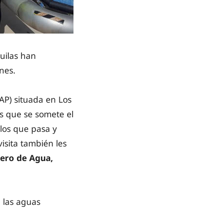
guilas han
ones.
AP) situada en Los
os que se somete el
 los que pasa y
isita también les
ero de Agua,
 las aguas