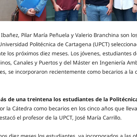
Ibañez, Pilar María Peñuela y Valerio Branchina son lo
 Universidad Politécnica de Cartagena (UPCT) seleccion
te los próximos diez meses. Los jóvenes, estudiantes d
inos, Canales y Puertos y del Máster en Ingeniería Amb
les, se incorporaron recientemente como becarios a la 
ás de una treintena los estudiantes de la Politécni
r la Cátedra como becarios en los cinco años que llev
stacó el profesor de la UPCT, José María Carrillo.
os diez meses los estudiantes, ya incorporados a las of