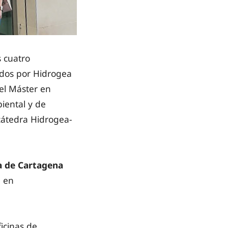
s cuatro
ados por Hidrogea
el Máster en
iental y de
cátedra Hidrogea-
ca de Cartagena
a en
icinas de