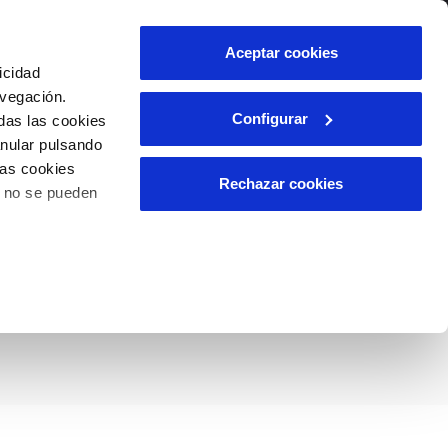
lidad
Ayuda
Contáctanos
Aceptar cookies
icidad
Área de clientes
avegación.
Configurar
das las cookies
anular pulsando
OS
INCIDENCIAS
las cookies
s
Comunica anomalías o posibles
Rechazar cookies
o no se pueden
fraudes
l
lio
lanes directores
Reclamaciones
es