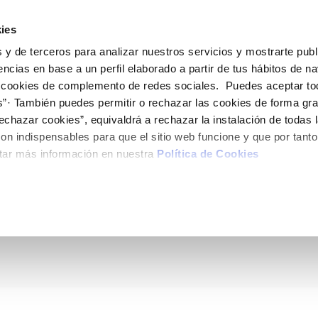
ES
Actua
ies
 y de terceros para analizar nuestros servicios y mostrarte publ
Tu Servicio
Tu Agua
Conócenos
encias en base a un perfil elaborado a partir de tus hábitos de n
 cookies de complemento de redes sociales. Puedes aceptar to
s”· También puedes permitir o rechazar las cookies de forma gr
ÓN AL CLIENTE
AD
ROS COMPROMISOS
NTRATOS
COMPROMISO DE SERVICIO
CUIDADOS DEL AGUA
MODIFICACIÓN DE DAT
echazar cookies”, equivaldrá a rechazar la instalación de todas 
 de contacto
 calidad del agua
 personas
bio de titular
Carta de compromisos
Consejos de ahorro
Actualizar datos bancario
on indispensables para que el sitio web funcione y que por tant
via
medio ambiente
a de suministro
Customer Counsel (Defensa de
Actualizar datos de domici
tar más información en nuestra
Política de Cookies
CT se formarán en p
cliente)
 obras y afectaciones
innovación y digitalización
a de suministro
Actualizar datos personal
Normativa del servicio
ación de fuga interior
icitud de Acometida
to con Hidrogea
Programa CONTIGO
umentación contratación
VER TODAS LAS GESTIONES