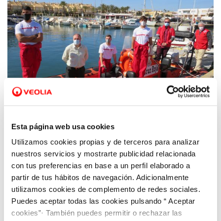
Esta página web usa cookies
Utilizamos cookies propias y de terceros para analizar
17 FEB 2021
Hidrogea dota de saneamiento a la estación
nuestros servicios y mostrarte publicidad relacionada
de salvamento marítimo de Cruz Roja en
con tus preferencias en base a un perfil elaborado a
partir de tus hábitos de navegación. Adicionalmente
Cabo de Palos
utilizamos cookies de complemento de redes sociales.
Puedes aceptar todas las cookies pulsando “ Aceptar
cookies”· También puedes permitir o rechazar las