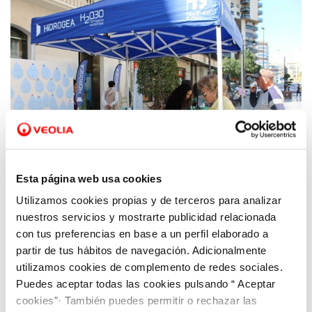
Esta página web usa cookies
Utilizamos cookies propias y de terceros para analizar
26 ABR 2023
Hidrogea es la empresa de suministro mejor
nuestros servicios y mostrarte publicidad relacionada
valorada en la Región de Murcia
con tus preferencias en base a un perfil elaborado a
partir de tus hábitos de navegación. Adicionalmente
utilizamos cookies de complemento de redes sociales.
Puedes aceptar todas las cookies pulsando “ Aceptar
cookies”· También puedes permitir o rechazar las