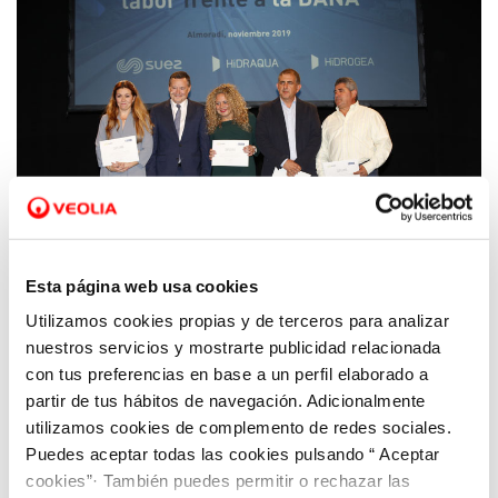
Esta página web usa cookies
Utilizamos cookies propias y de terceros para analizar
14 NOV 2019
nuestros servicios y mostrarte publicidad relacionada
Una herramienta pionera para atender
con tus preferencias en base a un perfil elaborado a
episodios hídricos extremos en los
partir de tus hábitos de navegación. Adicionalmente
municipios afectados por la DANA
utilizamos cookies de complemento de redes sociales.
Puedes aceptar todas las cookies pulsando “ Aceptar
cookies”· También puedes permitir o rechazar las