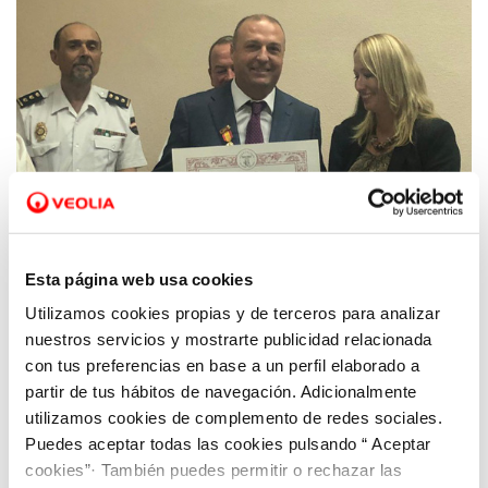
Esta página web usa cookies
Utilizamos cookies propias y de terceros para analizar
15 OCT 2019
Hidrogea recibe la medalla de oro de la
nuestros servicios y mostrarte publicidad relacionada
Hospitalidad de Santa Teresa
con tus preferencias en base a un perfil elaborado a
partir de tus hábitos de navegación. Adicionalmente
utilizamos cookies de complemento de redes sociales.
Puedes aceptar todas las cookies pulsando “ Aceptar
cookies”· También puedes permitir o rechazar las