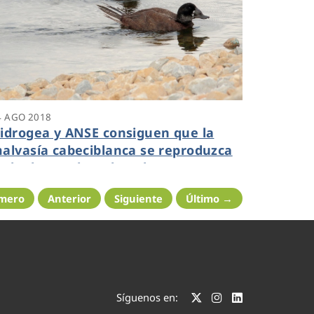
4 AGO 2018
idrogea y ANSE consiguen que la
alvasía cabeciblanca se reproduzca
n la depuradora de Cabezo Beaza
imero
Anterior
Siguiente
Último →
Síguenos en: