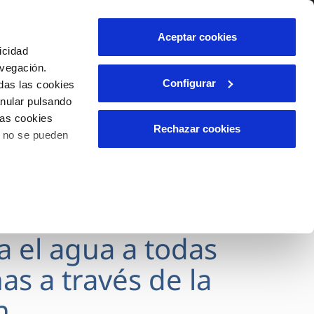
lidad
Ayuda
Contáctanos
Aceptar cookies
icidad
Área de clientes
avegación.
Configurar
das las cookies
anular pulsando
OS
INCIDENCIAS
las cookies
s
Comunica anomalías o posibles
Rechazar cookies
o no se pueden
fraudes
l
lio
Reclamaciones
es
va el agua a todas
as a través de la
n