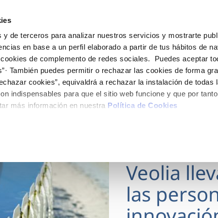
ES
Actua
ies
 y de terceros para analizar nuestros servicios y mostrarte publ
Tu Servicio
Tu Agua
Conócenos
encias en base a un perfil elaborado a partir de tus hábitos de n
 cookies de complemento de redes sociales. Puedes aceptar to
s”· También puedes permitir o rechazar las cookies de forma gr
ÓN AL CLIENTE
AD
ROS COMPROMISOS
NTRATOS
COMPROMISO DE SERVICIO
CUIDADOS DEL AGUA
MODIFICACIÓN DE DAT
echazar cookies”, equivaldrá a rechazar la instalación de todas 
 de contacto
 calidad del agua
 personas
bio de titular
Carta de compromisos
Consejos de ahorro
Actualizar datos bancario
on indispensables para que el sitio web funcione y que por tant
via
medio ambiente
a de suministro
Customer Counsel (Defensa de
Actualizar datos de domici
tar más información en nuestra
Política de Cookies
cliente)
 obras y afectaciones
innovación y digitalización
a de suministro
Actualizar datos personal
Normativa del servicio
ación de fuga interior
icitud de Acometida
Programa CONTIGO
18 MAR 2026
umentación contratación
Veolia lle
VER TODAS LAS GESTIONES
las person
innovació