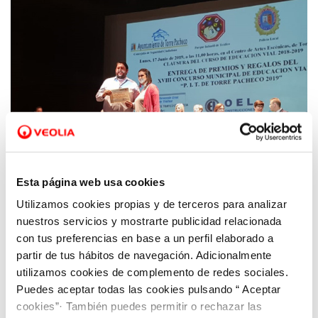
Esta página web usa cookies
Utilizamos cookies propias y de terceros para analizar
14 JUN 2019
Entrega de premios a los ganadores del
nuestros servicios y mostrarte publicidad relacionada
XVIII concurso de Educación Vial de Torre
con tus preferencias en base a un perfil elaborado a
partir de tus hábitos de navegación. Adicionalmente
Pacheco
utilizamos cookies de complemento de redes sociales.
Puedes aceptar todas las cookies pulsando “ Aceptar
cookies”· También puedes permitir o rechazar las