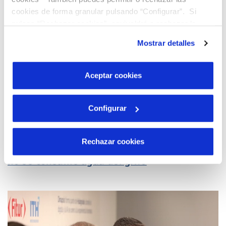
cookies de forma granular pulsando “Configurar”. Si
pulsas “Rechazar cookies”, equivaldrá a rechazar la
instalación de todas las cookies salvo las necesarias que
Mostrar detalles
son indispensables para que el sitio web funcione y que
por tanto no se pueden desactivar. Puedes consultar
más información en nuestra
Política de Cookies
Aceptar cookies
Configurar
07 MAR 2024
Rechazar cookies
Hidrogea desmonta las excusas por las que
no se consume agua del grifo