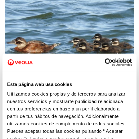
Esta página web usa cookies
Utilizamos cookies propias y de terceros para analizar
30 MAY 2024
nuestros servicios y mostrarte publicidad relacionada
Día Mundial del Medio Ambiente: Cuidar
con tus preferencias en base a un perfil elaborado a
nuestra Tierra ante el desafío de la sequía
partir de tus hábitos de navegación. Adicionalmente
utilizamos cookies de complemento de redes sociales.
Puedes aceptar todas las cookies pulsando “ Aceptar
cookies”· También puedes permitir o rechazar las