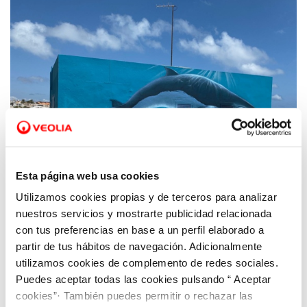
Esta página web usa cookies
Utilizamos cookies propias y de terceros para analizar
15 JUL 2021
Pinturas paisajísticas para mejorar el
nuestros servicios y mostrarte publicidad relacionada
exterior de los bombeos de La Manga y
con tus preferencias en base a un perfil elaborado a
partir de tus hábitos de navegación. Adicionalmente
embellecer el entorno
utilizamos cookies de complemento de redes sociales.
Puedes aceptar todas las cookies pulsando “ Aceptar
cookies”· También puedes permitir o rechazar las