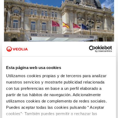
Esta página web usa cookies
Utilizamos cookies propias y de terceros para analizar
08 JUN 2018
Programa especial por el Día Mundial del
nuestros servicios y mostrarte publicidad relacionada
Medio Ambiente y el Día Mundial de los
con tus preferencias en base a un perfil elaborado a
partir de tus hábitos de navegación. Adicionalmente
Océanos
utilizamos cookies de complemento de redes sociales.
Puedes aceptar todas las cookies pulsando “ Aceptar
cookies”· También puedes permitir o rechazar las