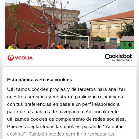
Esta página web usa cookies
Utilizamos cookies propias y de terceros para analizar
06 MAR 2019
Un centenar de nuevos árboles se plantan
nuestros servicios y mostrarte publicidad relacionada
en 31 colegios de Cartagena por el Día de la
con tus preferencias en base a un perfil elaborado a
partir de tus hábitos de navegación. Adicionalmente
Naturaleza
utilizamos cookies de complemento de redes sociales.
Puedes aceptar todas las cookies pulsando “ Aceptar
cookies”· También puedes permitir o rechazar las