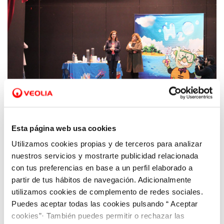
Esta página web usa cookies
Utilizamos cookies propias y de terceros para analizar
21 MAR 2019
Jóvenes de San Javier aprenden a valorar el
nuestros servicios y mostrarte publicidad relacionada
agua con un divertido espectáculo
con tus preferencias en base a un perfil elaborado a
partir de tus hábitos de navegación. Adicionalmente
utilizamos cookies de complemento de redes sociales.
Puedes aceptar todas las cookies pulsando “ Aceptar
cookies”· También puedes permitir o rechazar las