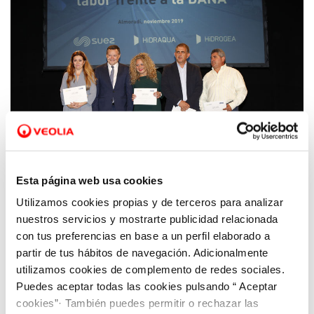
Esta página web usa cookies
Utilizamos cookies propias y de terceros para analizar
14 NOV 2019
nuestros servicios y mostrarte publicidad relacionada
Una herramienta pionera para atender
con tus preferencias en base a un perfil elaborado a
episodios hídricos extremos en los
partir de tus hábitos de navegación. Adicionalmente
municipios afectados por la DANA
utilizamos cookies de complemento de redes sociales.
Puedes aceptar todas las cookies pulsando “ Aceptar
cookies”· También puedes permitir o rechazar las