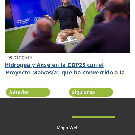
09 DIC 2019
Hidrogea y Anse en la COP25 con el
‘Proyecto Malvasía’, que ha convertido a la
depuradora de Cartagena en una
infraestructura verde
Anterior
Siguiente
Página 34 de 54
Mapa Web