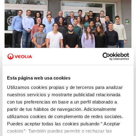
Esta página web usa cookies
Utilizamos cookies propias y de terceros para analizar
16 DIC 2019
Una veintena de estudiantes de la UPCT
nuestros servicios y mostrarte publicidad relacionada
concluyen la formación con la Cátedra
con tus preferencias en base a un perfil elaborado a
partir de tus hábitos de navegación. Adicionalmente
Hidrogea-UPCT
utilizamos cookies de complemento de redes sociales.
Puedes aceptar todas las cookies pulsando “ Aceptar
cookies”· También puedes permitir o rechazar las