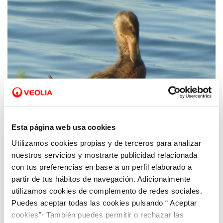
Esta página web usa cookies
Utilizamos cookies propias y de terceros para analizar
11 AGO 2020
Hidrogea y ANSE detectan nidos del pato
nuestros servicios y mostrarte publicidad relacionada
con tus preferencias en base a un perfil elaborado a
cuchara en las lagunas de la depuradora de
partir de tus hábitos de navegación. Adicionalmente
Cabezo Beaza
utilizamos cookies de complemento de redes sociales.
Puedes aceptar todas las cookies pulsando “ Aceptar
cookies”· También puedes permitir o rechazar las