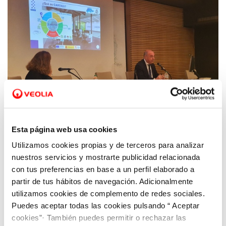
Esta página web usa cookies
Utilizamos cookies propias y de terceros para analizar
09 OCT 2024
Hidrogea expone su proyecto CARTADi de
nuestros servicios y mostrarte publicidad relacionada
digitalización en la jornada organizada por
con tus preferencias en base a un perfil elaborado a
partir de tus hábitos de navegación. Adicionalmente
el MITECO en Sevilla
utilizamos cookies de complemento de redes sociales.
Puedes aceptar todas las cookies pulsando “ Aceptar
cookies”· También puedes permitir o rechazar las