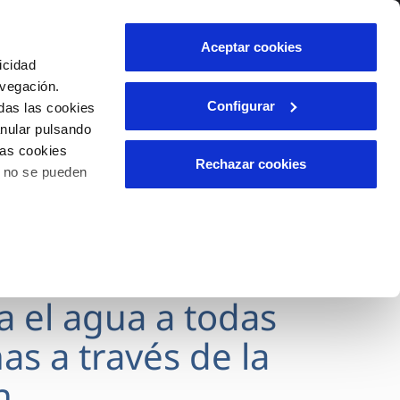
lidad
Ayuda
Contáctanos
Aceptar cookies
icidad
Área de clientes
avegación.
Configurar
das las cookies
anular pulsando
OS
INCIDENCIAS
las cookies
s
Comunica anomalías o posibles
Rechazar cookies
o no se pueden
fraudes
l
lio
Reclamaciones
es
va el agua a todas
as a través de la
n