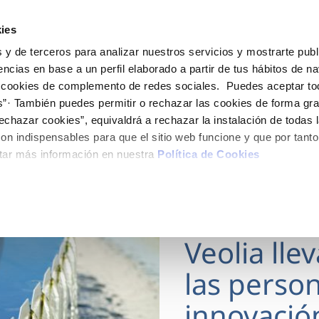
ES
Actua
ies
 y de terceros para analizar nuestros servicios y mostrarte publ
Tu Servicio
Tu Agua
Conócenos
encias en base a un perfil elaborado a partir de tus hábitos de n
 cookies de complemento de redes sociales. Puedes aceptar to
s”· También puedes permitir o rechazar las cookies de forma gr
ÓN AL CLIENTE
AD
ROS COMPROMISOS
NTRATOS
COMPROMISO DE SERVICIO
CUIDADOS DEL AGUA
MODIFICACIÓN DE DAT
echazar cookies”, equivaldrá a rechazar la instalación de todas 
 de contacto
 calidad del agua
 personas
bio de titular
Carta de compromisos
Consejos de ahorro
Actualizar datos bancario
on indispensables para que el sitio web funcione y que por tant
via
medio ambiente
a de suministro
Customer Counsel (Defensa de
Actualizar datos de domici
tar más información en nuestra
Política de Cookies
cliente)
 obras y afectaciones
innovación y digitalización
a de suministro
Actualizar datos personal
Normativa del servicio
ación de fuga interior
icitud de Acometida
Programa CONTIGO
18 MAR 2026
umentación contratación
Veolia lle
VER TODAS LAS GESTIONES
las person
innovació