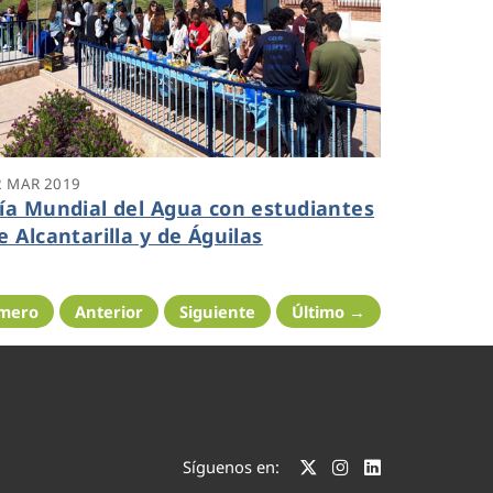
2 MAR 2019
ía Mundial del Agua con estudiantes
e Alcantarilla y de Águilas
imero
Anterior
Siguiente
Último →
Síguenos en: